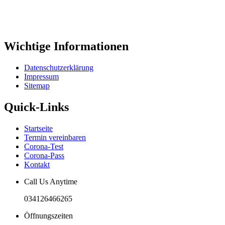
Wichtige Informationen
Datenschutzerklärung
Impressum
Sitemap
Quick-Links
Startseite
Termin vereinbaren
Corona-Test
Corona-Pass
Kontakt
Call Us Anytime
034126466265
Öffnungszeiten